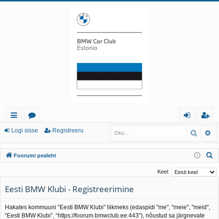
iirl
o
og
eg
Logi sisse
Registreeru
Otsi
Tä
in
or
i
ist
O
Foorumi pealeht
gi
u
sis
re
t
Keel:
d
mi
se
er
s
Eesti BMW Klubi - Registreerimine
i
d
u
Hakates kommuuni “Eesti BMW Klubi” liikmeks (edaspidi "me", "meie", "meid",
“Eesti BMW Klubi”, “https://foorum.bmwclub.ee:443”), nõustud sa järgnevate