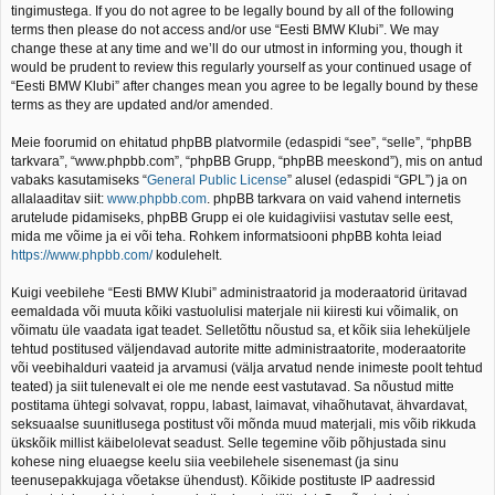
tingimustega. If you do not agree to be legally bound by all of the following
terms then please do not access and/or use “Eesti BMW Klubi”. We may
change these at any time and we’ll do our utmost in informing you, though it
would be prudent to review this regularly yourself as your continued usage of
“Eesti BMW Klubi” after changes mean you agree to be legally bound by these
terms as they are updated and/or amended.
Meie foorumid on ehitatud phpBB platvormile (edaspidi “see”, “selle”, “phpBB
tarkvara”, “www.phpbb.com”, “phpBB Grupp, “phpBB meeskond”), mis on antud
vabaks kasutamiseks “
General Public License
” alusel (edaspidi “GPL”) ja on
allalaaditav siit:
www.phpbb.com
. phpBB tarkvara on vaid vahend internetis
arutelude pidamiseks, phpBB Grupp ei ole kuidagiviisi vastutav selle eest,
mida me võime ja ei või teha. Rohkem informatsiooni phpBB kohta leiad
https://www.phpbb.com/
kodulehelt.
Kuigi veebilehe “Eesti BMW Klubi” administraatorid ja moderaatorid üritavad
eemaldada või muuta kõiki vastuolulisi materjale nii kiiresti kui võimalik, on
võimatu üle vaadata igat teadet. Selletõttu nõustud sa, et kõik siia leheküljele
tehtud postitused väljendavad autorite mitte administraatorite, moderaatorite
või veebihalduri vaateid ja arvamusi (välja arvatud nende inimeste poolt tehtud
teated) ja siit tulenevalt ei ole me nende eest vastutavad. Sa nõustud mitte
postitama ühtegi solvavat, roppu, labast, laimavat, vihaõhutavat, ähvardavat,
seksuaalse suunitlusega postitust või mõnda muud materjali, mis võib rikkuda
ükskõik millist käibelolevat seadust. Selle tegemine võib põhjustada sinu
kohese ning eluaegse keelu siia veebilehele sisenemast (ja sinu
teenusepakkujaga võetakse ühendust). Kõikide postituste IP aadressid