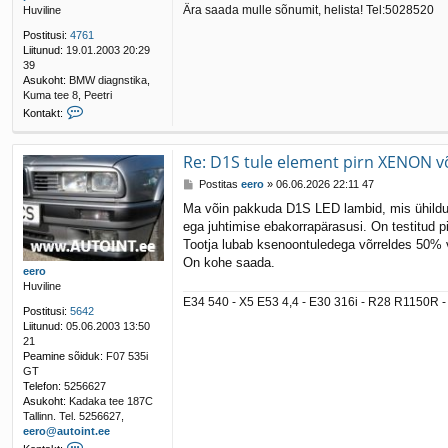
Ära saada mulle sõnumit, helista! Tel:5028520
Huviline
u
s
Postitusi:
4761
Liitunud:
19.01.2003 20:29
39
Asukoht:
BMW diagnstika,
Kuma tee 8, Peetri
V
Kontakt:
õ
t
a
Re: D1S tule element pirn XENON v
ü
P
Postitas
eero
»
06.06.2026 22:11 47
h
o
e
Ma võin pakkuda D1S LED lambid, mis ühilduva
s
n
ega juhtimise ebakorrapärasusi. On testitud
t
d
i
Tootja lubab ksenoontuledega võrreldes 50%
u
t
s
On kohe saada.
eero
u
t
Huviline
s
p
E34 540 - X5 E53 4,4 - E30 316i - R28 R1150R - 
a
Postitusi:
5642
t
Liitunud:
05.06.2003 13:50
r
21
i
Peamine sõiduk:
F07 535i
k
GT
Telefon:
5256627
Asukoht:
Kadaka tee 187C
Tallinn. Tel. 5256627,
eero@autoint.ee
V