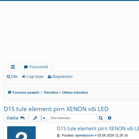
Foorumid
iirl
Otsi
Logi sisse
Registreeru
in
Foorumi pealeht
Tehniline
Üldine tehniline
gi
d
D1S tule element pirn XENON või LED
Otsi
Täiendatud 
Vasta
D1S tule element pirn XENON või L
P
Postitas
speedycom
»
03.06.2026 11:26 16