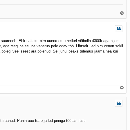
Ü
l
e
s
n suureneb. Ehk naiteks pirn uuena ostu hetkel võibolla 4300k aga hijem
, aga reeglina selline vahetus pole odav töö. Lihtsalt Led pirn xenon sokli
la polegi veel seest ära põlenud. Sel juhul peaks tulemus jääma hea kui
Ü
l
e
s
t saanud. Panin uue trafo ja led pirniga töötas ilusti