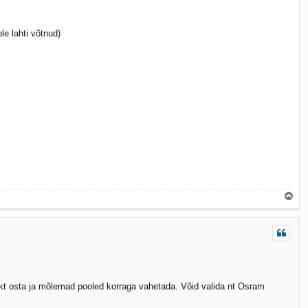
le lahti võtnud)
Ü
l
e
s
ekt osta ja mõlemad pooled korraga vahetada. Võid valida nt Osram