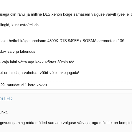
ga olin rahul ja milline D1S xenon kõige sarnasem valguse värvilt (veel ei o
gid, kust osta/tellida
mele läks hetkel kõige soodsam 4300K D1S 9495E / BOSMA aeromotors 13€
biv värv ja lahendus!
e vaja lahti võtta aga kokkuvõttes 30min töö
t on hinda ja vahetust väärt võib linke jagada!
 29, muudetud 1 kord kokku.
õi LED
unkt.
i tugevusega ning mida mõtled sarnase valguse värviga, aga mõistlik on kompl
.