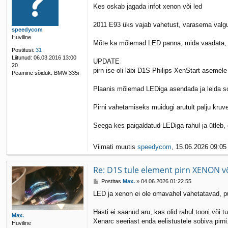
o
Kes oskab jagada infot xenon või led
s
t
i
2011 E93 üks vajab vahetust, varasema valguse
speedycom
t
Huviline
u
Mõte ka mõlemad LED panna, mida vaadata, lin
s
Postitusi:
31
Liitunud:
06.03.2016 13:00
UPDATE
20
pirn ise oli läbi D1S Philips XenStart ase
Peamine sõiduk:
BMW 335i
Plaanis mõlemad LEDiga asendada ja leida so
Pirni vahetamiseks muidugi arutult palju kruv
Seega kes paigaldatud LEDiga rahul ja ütleb, e
Viimati muutis
speedycom
, 15.06.2026 09:05
Re: D1S tule element pirn XENON v
P
Postitas
Max.
»
04.06.2026 01:22 55
o
LED ja xenon ei ole omavahel vahetatavad, p
s
t
i
Hästi ei saanud aru, kas olid rahul tooni võ
Max.
t
Xenarc seeriast enda eelistustele sobiva pirni
Huviline
u