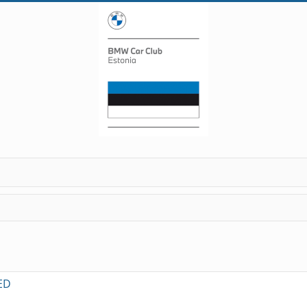
otsing
ED