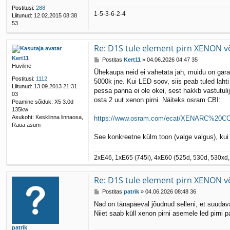
s
Postitusi:
288
1-5-3-6-2-4
Liitunud:
12.02.2015 08:38
53
Re: D1S tule element pirn XENON v
Kert11
P
Postitas
Kert11
»
04.06.2026 04:47 35
Huviline
o
Ühekaupa neid ei vahetata jah, muidu on garan
s
Postitusi:
1112
5000k jne. Kui LED soov, siis peab tuled lahti
t
Liitunud:
13.09.2013 21:31
i
pessa panna ei ole okei, sest hakkb vastutuli
03
t
osta 2 uut xenon pirni. Näiteks osram CBI:
Peamine sõiduk:
X5 3.0d
u
135kw
s
Asukoht:
Kesklinna linnaosa,
https://www.osram.com/ecat/XENARC%20CO
Raua asum
See konkreetne külm toon (valge valgus), kui 
2xE46, 1xE65 (745i), 4xE60 (525d, 530d, 530xd, 
Re: D1S tule element pirn XENON v
P
Postitas
patrik
»
04.06.2026 08:48 36
o
Nad on tänapäeval jõudnud selleni, et suudav
s
Niiet saab küll xenon pirni asemele led pirni pa
t
i
patrik
t