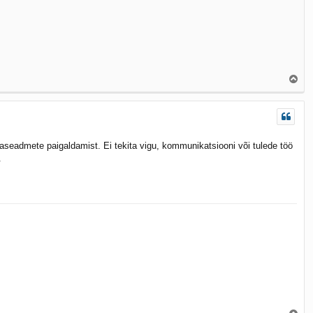
Ü
l
e
s
seadmete paigaldamist. Ei tekita vigu, kommunikatsiooni või tulede töö
.