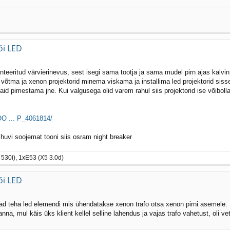
õi LED
teeritud värvierinevus, sest isegi sama tootja ja sama mudel pirn ajas kalvi
 võtma ja xenon projektorid minema viskama ja installima led projektorid sisse
jaid pimestama jne. Kui valgusega olid varem rahul siis projektorid ise võibol
O ... P_4061814/
huvi soojemat tooni siis osram night breaker
530i), 1xE53 (X5 3.0d)
õi LED
ad teha led elemendi mis ühendatakse xenon trafo otsa xenon pirni asemele.
nna, mul käis üks klient kellel selline lahendus ja vajas trafo vahetust, oli vet