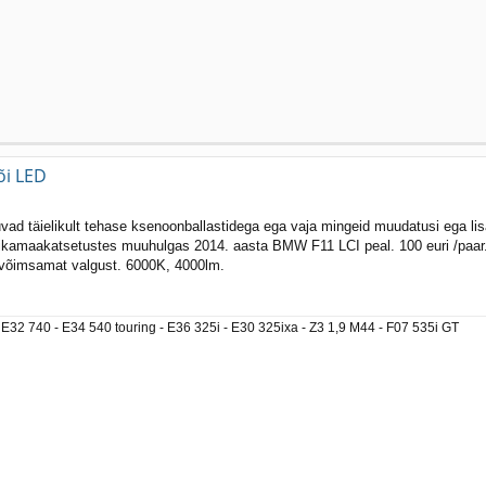
õi LED
d täielikult tehase ksenoonballastidega ega vaja mingeid muudatusi ega lisa
 pikamaakatsetustes muuhulgas 2014. aasta BMW F11 LCI peal. 100 euri /paar
 võimsamat valgust. 6000K, 4000lm.
E32 740 - E34 540 touring - E36 325i - E30 325ixa - Z3 1,9 M44 - F07 535i GT